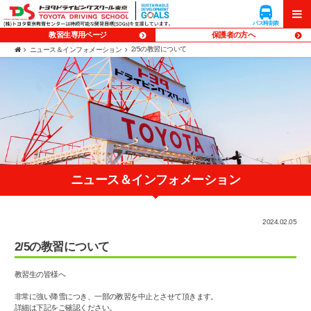
企業向け
入校予約
貸会議室
研修
バス時刻表
バス時刻表
メニ
メニ
教習生専用ページ
保護者の方へ
2/5の教習について
ニュース＆インフォメーション
ュー
ュー
ニュース＆インフォメーション
2024.02.05
2/5の教習について
教習生の皆様へ
非常に強い降雪につき、一部の教習を中止とさせて頂きます。
詳細は下記をご確認ください。