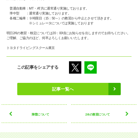
普通自動車：MT・AT共に通常通り実施しております。
準中型 ：通常通り実施しております。
各種二輪車：９時限目（15：50～）の教習から中止とさせて頂きます。
※シミュレータについては実施しております
明日2/6の教習・検定については20：00頃にお知らせを出しますのでお待ちください。
ご理解、ご協力のほど、何卒よろしくお願いいたします。
トヨタドライビングスクール東京
この記事をシェアする
記事一覧へ
降雪について
2/6の教習について