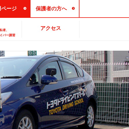
用ページ
保護者の方へ
各種お問い合せ
バス時刻表
アクセス
転者、
イバー講習
パードライバー・
業生の声
お支払い方法
FAQ
ーライダー講習