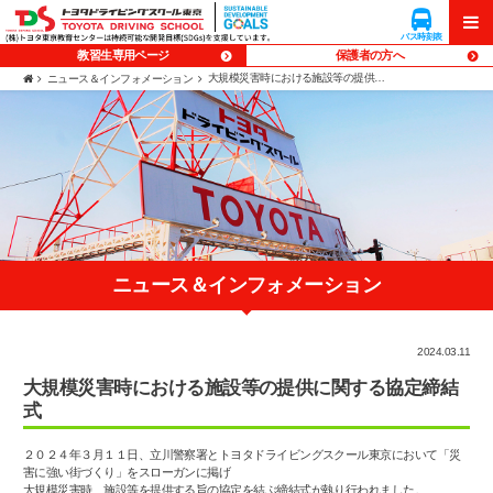
企業向け
入校予約
貸会議室
研修
バス時刻表
バス時刻表
メニ
メニ
教習生専用ページ
保護者の方へ
大規模災害時における施設等の提供に関する協定締結式
ニュース＆インフォメーション
ュー
ュー
ニュース＆インフォメーション
2024.03.11
大規模災害時における施設等の提供に関する協定締結
式
２０２４年３月１１日、立川警察署とトヨタドライビングスクール東京において
「災
害に強い街づくり」
をスローガンに掲げ
大規模災害時、施設等を提供する旨の協定を結ぶ締結式が執り行われました。