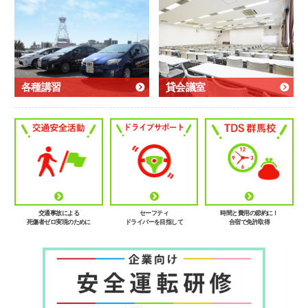
各種講習
貸会議室
交通事故による
セーフティ
時間と費用の節約に！
死傷者ゼロ実現のために
ドライバーを目指して
合宿で免許取得