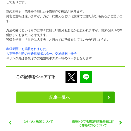
しております。
車の運転も、危険を予測した予備動作や確認があります。
災害と運転は違いますが、万が一に備えるという意味では似た部分もあるかと思いま
す。
万全の備えというものは中々に難しい部分もあるかと思われますが、出来る限りの準
備はしておきたいと考えます。
皆様も是非、「自分は大丈夫」と思わずに準備をしてはいかがでしょうか。
産経新聞にも掲載されました。
大災害発生時の交通規制ポスター、交通規制小冊子
※リンク先は警視庁の交通規制ポスター等のページとなります
この記事をシェアする
記事一覧へ
2/6（火）教習について
南海トラフ地震臨時情報発表に伴
う弊社の対応について