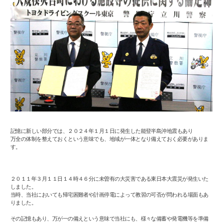
記憶に新しい部分では、２０２４年１月１日に発生した能登半島沖地震もあり
万全の体制を整えておくという意味でも、地域が一体となり備えておく必要がありま
す。
２０１１年３月１１日１４時４６分に未曽有の大災害である東日本大震災が発生いた
しました。
当時、当社においても帰宅困難者や計画停電によって教習の可否が問われる場面もあ
りました。
その記憶もあり、万が一の備えという意味で当社にも、様々な備蓄や発電機等を準備