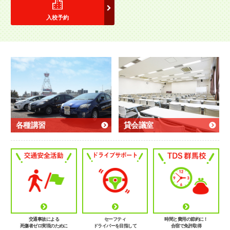
入校予約
各種講習
貸会議室
交通事故による
セーフティ
時間と費用の節約に！
死傷者ゼロ実現のために
ドライバーを目指して
合宿で免許取得