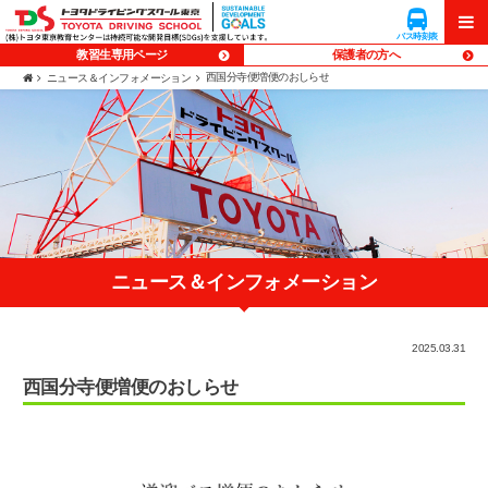
企業向け
入校予約
貸会議室
研修
バス時刻表
バス時刻表
メニ
メニ
教習生専用ページ
保護者の方へ
西国分寺便増便のおしらせ
ニュース＆インフォメーション
ュー
ュー
ニュース＆インフォメーション
2025.03.31
西国分寺便増便のおしらせ