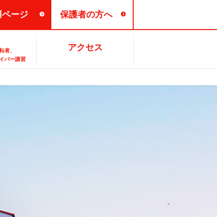
用ページ
保護者の方へ
各種お問い合せ
バス時刻表
アクセス
転者、
イバー講習
パードライバー・
業生の声
お支払い方法
FAQ
ーライダー講習