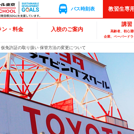
教習生専
ン・料金
入校のご案内
講習
バス時刻表
アクセス
講習
ラン・料金
入校のご案内
高齢者、初心運
企業、ペーパードラ
仮免許証の取り扱い 保管方法の変更について
入校のお申込み＆
準中型
初心運転者講習
カフェ
教習の進め方
二輪車
企業向け研修
無料教習体験
提携校一覧
普通二種
ペー
卒
資格について
(TOYOTIME)
ペーパ