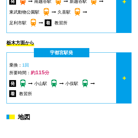
南越谷駅
新越谷駅
東武動物公園駅
久喜駅
足利市駅
教習所
栃木方面から
宇都宮駅発
乗換：
1回
115
約
分
所要時間：
小山駅
小俣駅
教習所
地図