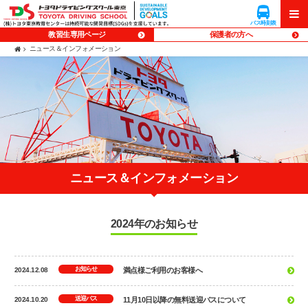
企業向け
入校予約
貸会議室
研修
バス時刻表
バス時刻表
メニ
メニ
教習生専用ページ
保護者の方へ
ニュース＆インフォメーション
ュー
ュー
ニュース＆インフォメーション
2024年のお知らせ
お知らせ
2024.12.08
満点様ご利用のお客様へ
送迎バス
2024.10.20
11月10日以降の無料送迎バスについて