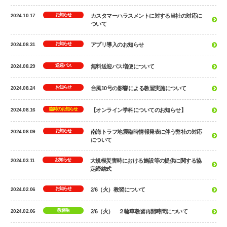
お知らせ
2024.10.17
カスタマーハラスメントに対する当社の対応に
ついて
お知らせ
2024.08.31
アプリ導入のお知らせ
送迎バス
2024.08.29
無料送迎バス増便について
お知らせ
2024.08.24
台風10号の影響による教習実施について
臨時のお知らせ
2024.08.16
【オンライン学科についてのお知らせ】
お知らせ
2024.08.09
南海トラフ地震臨時情報発表に伴う弊社の対応
について
お知らせ
2024.03.11
大規模災害時における施設等の提供に関する協
定締結式
お知らせ
2024.02.06
2/6（火）教習について
教習生
2024.02.06
2/6（火） ２輪車教習再開時間について