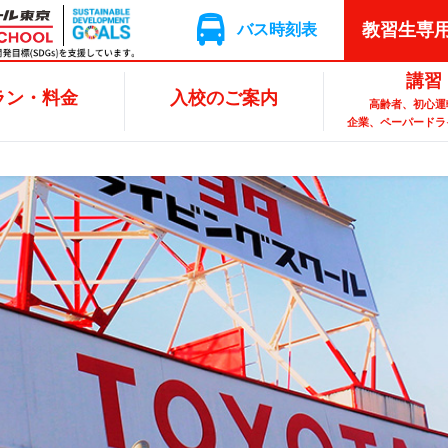
教習生専
ン・料金
入校のご案内
講習
バス時刻表
アクセス
講習
ラン・料金
入校のご案内
高齢者、初心運
企業、ペーパードラ
入校のお申込み＆
準中型
初心運転者講習
カフェ
教習の進め方
二輪車
企業向け研修
無料教習体験
提携校一覧
普通二種
ペー
卒
資格について
(TOYOTIME)
ペーパ