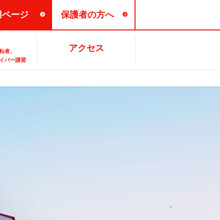
用ページ
保護者の方へ
各種お問い合せ
バス時刻表
アクセス
転者、
イバー講習
パードライバー・
業生の声
お支払い方法
FAQ
ーライダー講習